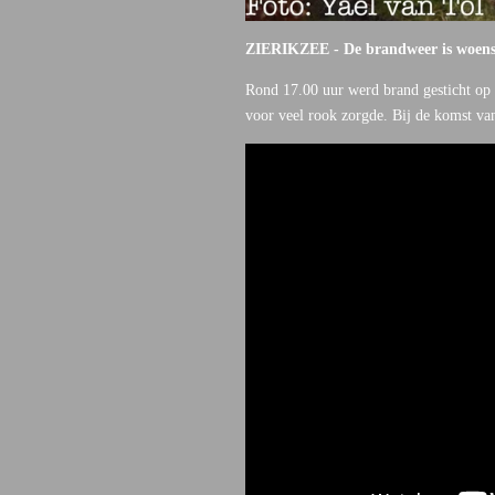
ZIERIKZEE - De brandweer is woensd
Rond 17.00 uur werd brand gesticht op e
voor veel rook zorgde. Bij de komst van