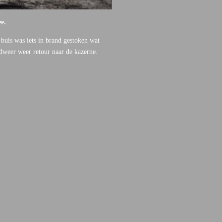
ee.
buis was iets in brand gestoken wat
ndweer weer retour naar de kazerne.