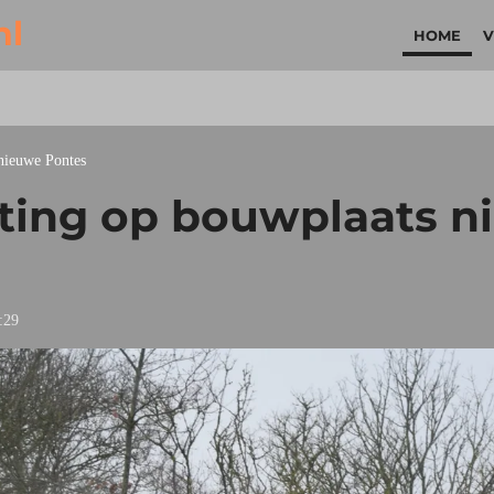
nl
HOME
V
 nieuwe Pontes
ting op bouwplaats n
:29