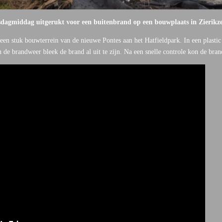
agmiddag uitgerukt voor een buitenbrand op een bouwplaats in Zierikz
en stuk bouwterrein van de nieuwe Pontes aan het Hatfieldpark. In een plastic 
 de brandweer bleek de brand al uit te zijn. Na een snelle controle kon de bra