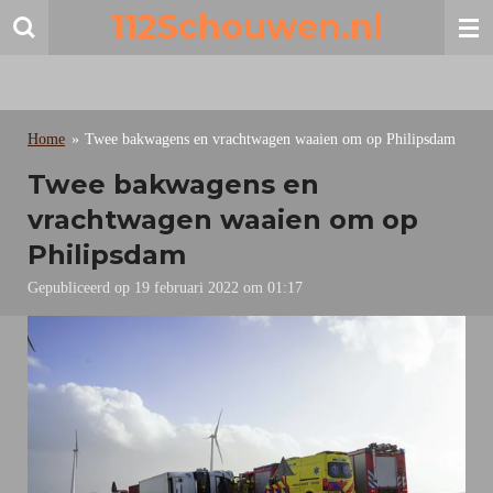
112Schouwen.nl
Ga
direct
naar
de
hoofdinhoud
Home
»
Twee bakwagens en vrachtwagen waaien om op Philipsdam
Twee bakwagens en
vrachtwagen waaien om op
Philipsdam
Gepubliceerd op 19 februari 2022 om 01:17