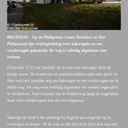
BRUINISSE - Op de Philipsdam tussen Bruinisse en Sint
Philipsland zijn vrijdagmiddag twee bakwagens en een
vrachtwagen gekanteld. De weg is volledig afgesloten voor
verkeer.
Omstreeks 15.15 uur kantelde op de dam een bakwagen door de
hevige storm. De brandweer en ambulancedienst rukte met spoed uit.
Niet veel later kantelde nog een bakwagen en een vrachtwagen op de
zelfde weg. De weg werd volledig afgesloten om verdere ongevallen
te voorkomen. Auto's konden via de Parallelweg langs de ongevallen
maar voor vrachtwagens was dit niet toegestaan.
Vanwege de wind is het zaterdag bij daglicht pas mogelijk op de
voertuigen te bergen. Of de weg tot die tijd dicht blijft kon nog niet