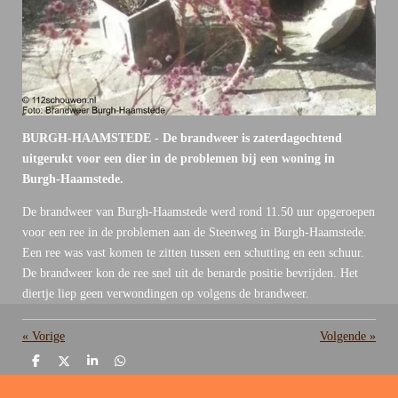
BURGH-HAAMSTEDE - De brandweer is zaterdagochtend
uitgerukt voor een dier in de problemen bij een woning in
Burgh-Haamstede.
De brandweer van Burgh-Haamstede werd rond 11.50 uur opgeroepen
voor een ree in de problemen aan de Steenweg in Burgh-Haamstede.
Een ree was vast komen te zitten tussen een schutting en een schuur.
De brandweer kon de ree snel uit de benarde positie bevrijden. Het
diertje liep geen verwondingen op volgens de brandweer.
«
Vorige
Volgende
»
D
D
S
D
e
e
h
e
l
e
a
l