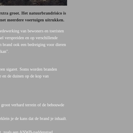
tra groot. Het natuurbrandrisico is
 met meerdere voertuigen uitrukken.
medewerking van bewoners en toeristen
el verspreiden en op verschillende
en brand ook een bedreiging voor dieren
g kan".
een sigaret. Soms worden branden
e en de duinen op de kop van
n groot verhard terrein of de bebouwde
lein je de kans dat de brand je inhaalt.
ebt, zoals een ANWB-paddenstoel,