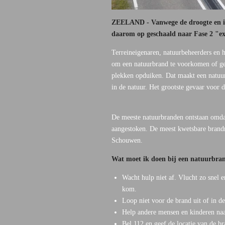
ZEELAND - Vanwege de droogte en is 
daarom op geschaald naar Fase 2 "ex
Terreineigenaren, natuurbeheerders en 
om een natuurbrand te voorkomen of g
plekken opduiken. Dat maakt een natuurb
in de natuur. Het grootste gevaar voor 
De meeste natuurbranden ontstaan omda
aangestoken. De meest kwetsbare brand
Schouwen.
Wat moet ik doen bij een natuurbra
Wacht hulp niet af. Vlucht zo snel 
kom.
Loop niet voor de brand uit of in d
Help andere mensen en kinderen naar
Bel 112 en geef de locatie van de b