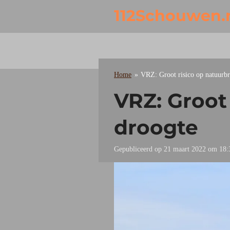
Ga
112Schouwen.
direct
naar
de
hoofdinhoud
Home
»
VRZ: Groot risico op natuurb
VRZ: Groot
droogte
Gepubliceerd op 21 maart 2022 om 18: