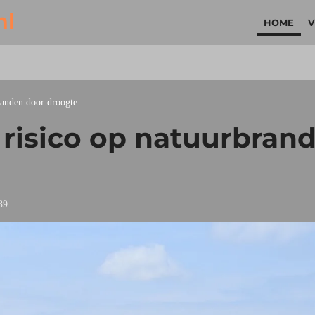
nl
HOME
V
randen door droogte
 risico op natuurbran
39