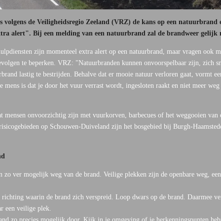
volgens de Veiligheidsregio Zeeland (VRZ) de kans op een natuurbrand ex
tra alert". Bij een melding van een natuurbrand zal de brandweer gelijk
hulpdiensten zijn momenteel extra alert op een natuurbrand, maar vragen ook 
evolgen te beperken. VRZ: "
Natuurbranden kunnen onvoorspelbaar zijn, zich sn
rand lastig te bestrijden. Behalve dat er mooie natuur verloren gaat, vormt e
de mens is dat je door het vuur verrast wordt, ingesloten raakt en niet meer we
t mensen onvoorzichtig zijn met vuurkorven, barbecues of het weggooien van 
risicogebieden op Schouwen-Duiveland zijn het bosgebied bij Burgh-Haamsted
nd
en zo ver mogelijk weg van de brand. Veilige plekken zijn de openbare weg, ee
e richting waarin de brand zich verspreid. Loop dwars op de brand. Daarmee verk
 een veilige plek.
rand zo precies mogelijk door. Kijk in je omgeving of je herkenningspunten h