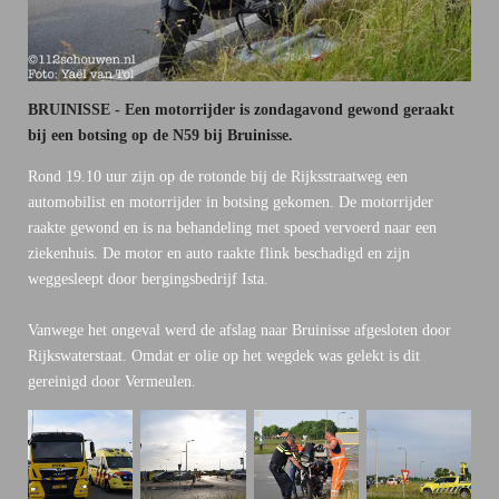
BRUINISSE - Een motorrijder is zondagavond gewond geraakt
bij een botsing op de N59 bij Bruinisse.
Rond 19.10 uur zijn op de rotonde bij de Rijksstraatweg een
automobilist en motorrijder in botsing gekomen. De motorrijder
raakte gewond en is na behandeling met spoed vervoerd naar een
ziekenhuis. De motor en auto raakte flink beschadigd en zijn
weggesleept door bergingsbedrijf Ista.
Vanwege het ongeval werd de afslag naar Bruinisse afgesloten door
Rijkswaterstaat. Omdat er olie op het wegdek was gelekt is dit
gereinigd door Vermeulen.