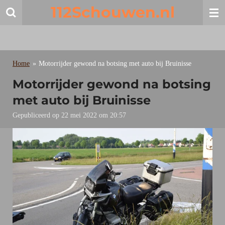
112Schouwen.nl
Ga
direct
naar
de
hoofdinhoud
Home
»
Motorrijder gewond na botsing met auto bij Bruinisse
Motorrijder gewond na botsing
met auto bij Bruinisse
Gepubliceerd op 22 mei 2022 om 20:57