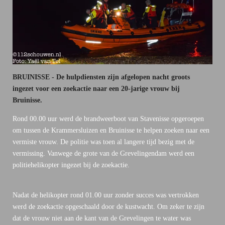
BRUINISSE - De hulpdiensten zijn afgelopen nacht groots
ingezet voor een zoekactie naar een 20-jarige vrouw bij
Bruinisse.
Rond 00.00 uur werd de brandweerboot van Stavenisse opgeroepen
om tussen de Krammersluizen en Bruinisse te helpen zoeken naar een
vermiste vrouw. De politie was toen al langere tijd bezig met de
vermissing. Vanwege de grote van de Grevelingendam werd een
politiehelikopter ingezet bij de zoekactie.
Nadat de helikopter rond 01.00 uur zonder succes was vertrokken
werd de zoekactie opgeschaald door de kustwacht. Om zeker te zijn
dat de vrouw niet aan de kant van de Grevelingen te water was