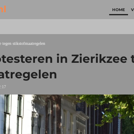
nl
HOME
V
e tegen stikstofmaatregelen
testeren in Zierikzee
atregelen
2:17