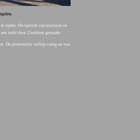
regelen.
te rijden. De optocht van tractoren en
een tocht door Zierikzee gemaakt.
n. De protestactie verliep rustig en was