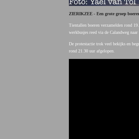
ZIERIKZEE - Een grote groep boeren r
Tientallen boeren verzamelden rond 19.
werkbusjes reed via de Calandweg naar
De protestactie trok veel bekijks en be
rond 21.30 uur afgelopen.