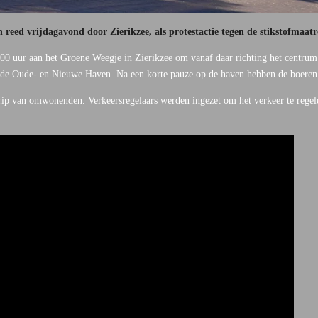
eed vrijdagavond door Zierikzee, als protestactie tegen de stikstofmaat
00 uur aan het Groene Weegje in Zierikzee om vanaf daar richting het centrum 
 de Oude- en Nieuwe Haven. Na een korte pauze op de haven hebben de boeren 
grip van omwonenden. Verkeersregelaars werden ingezet om het verkeer te regele