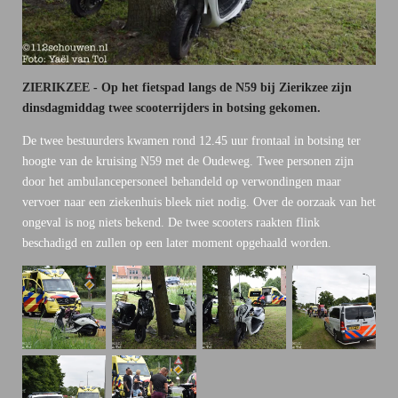
ZIERIKZEE - Op het fietspad langs de N59 bij Zierikzee zijn
dinsdagmiddag twee scooterrijders in botsing gekomen.
De twee bestuurders kwamen rond 12.45 uur frontaal in botsing ter
hoogte van de kruising N59 met de Oudeweg. Twee personen zijn
door het ambulancepersoneel behandeld op verwondingen maar
vervoer naar een ziekenhuis bleek niet nodig. Over de oorzaak van het
ongeval is nog niets bekend. De twee scooters raakten flink
beschadigd en zullen op een later moment opgehaald worden.