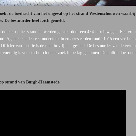
oekt de toedracht van het ongeval op het strand Westenschouwen waarbij
e. De bestuurder heeft zich gemeld.
t donker op het strand en werden geraakt door een 4×4-terreinwagen. Een vrou
nd. Agenten stelden een onderzoek in en arresteerden rond 21u15 een verdacht
e Officier van Justitie is de man in vrijheid gesteld. De bestuurder van de verm
Het voertuig is voor technisch onderzoek in beslag genomen. De politie doet ond
 op strand van Burgh-Haamstede