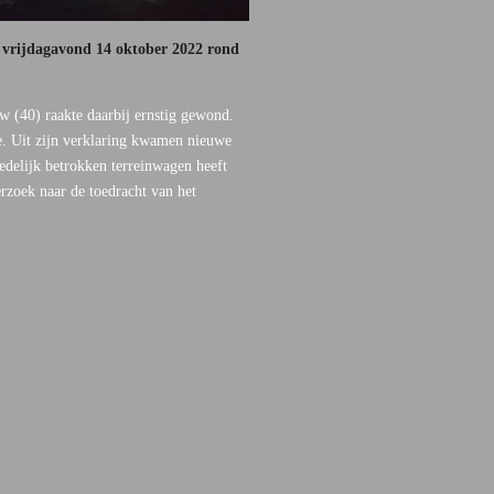
 vrijdagavond 14 oktober 2022 rond
w (40) raakte daarbij ernstig gewond.
e. Uit zijn verklaring kwamen nieuwe
oedelijk betrokken terreinwagen heeft
erzoek naar de toedracht van het