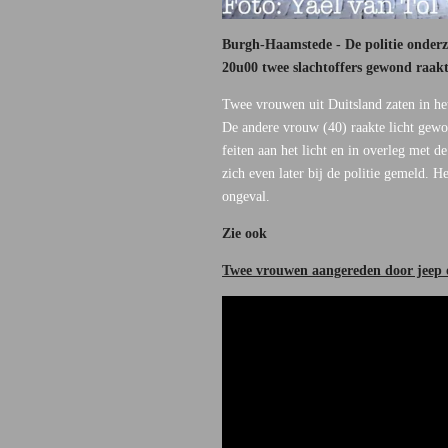
Burgh-Haamstede - De politie onderz
20u00 twee slachtoffers gewond raakt
Twee vrouwen uit Duitsland zaten in he
De andere vrouw (40) raakte licht gewo
feiten aan het licht en in overleg met d
zich even later bij de politie gemeld. 
ongeval.
Zie ook
Twee vrouwen aangereden door jeep