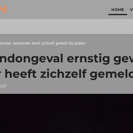
nl
HOME
V
wond, bestuurder heeft zichzelf gemeld bij politie
ndongeval ernstig ge
heeft zichzelf gemeld 
0:07