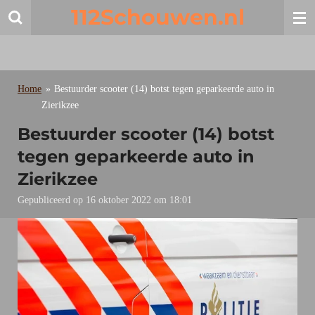
112Schouwen.nl
Ga
direct
naar
de
hoofdinhoud
Home
»
Bestuurder scooter (14) botst tegen geparkeerde auto in
Zierikzee
Bestuurder scooter (14) botst
tegen geparkeerde auto in
Zierikzee
Gepubliceerd op 16 oktober 2022 om 18:01