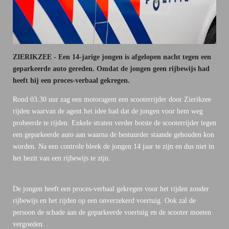
ZIERIKZEE - Een 14-jarige jongen is afgelopen nacht tegen een
geparkeerde auto gereden. Omdat de jongen geen rijbewijs had
heeft hij een proces-verbaal gekregen.
Rond 03.30 uur zag een motoragent een scooterrijder door Zierikzee
rijden waarvan de agent het idee had dat de jongen voor hem weg
probeerde te rijden. Enkele straten verder botste de scooterrijder tegen
een geparkeerde auto aan waarna de bestuurder staande gehouden kon
worden. Na een controle bleek de jongen 14 jaar te zijn en dus niet in
het bezit van een rijbewijs te zijn.
De jongen heeft een proces-verbaal gekregen voor het rijden zonder
rijbewijs en het rijden op een onverzekerd voertuig. Ook zal de
persoon de schade aan de geparkeerde voertuig en de scooter moeten
vergoeden.