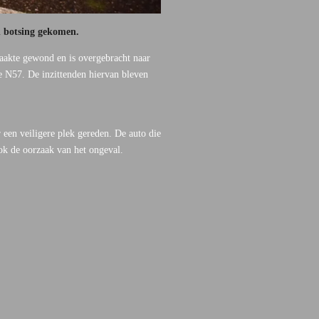
n botsing gekomen.
aakte gewond en is overgebracht naar
e N57. De inzittenden hiervan bleven
 een veiligere plek gereden. De auto die
ook de oorzaak van het ongeval.