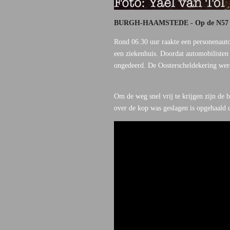
BURGH-HAAMSTEDE - Op de N57 ter h
Rond 06.30 uur raakte een personenauto
een ziekenhuis. Doordat automobilisten
ongedeerd. De Oosterscheldekering wer
Om de weg snel vrij te krijgen zijn de 
over de kop was geslagen is opgehaald d