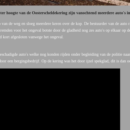
oogte van de Oosterscheldekering zijn vanochtend meerdere auto's i
 van de weg en sloeg meerdere keren over de kop. De bestuurder van de auto r
 remden voor het ongeval botste door de gladheid nog zes auto's op elkaar op d
d kort afgesloten vanwege het ongeval.
beschadigde auto's welke nog konden rijden onder begleiding van de politie naar
oor een bergingsbedrijf. Op de kering was het door ijzel spekglad, dit is dan 