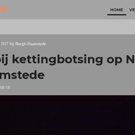
nl
HOME
VE
p N57 bij Burgh-Haamstede
j kettingbotsing op N
mstede
 08:18