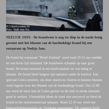
NEELTJE JANS - De brandweer is nog tot diep in de nacht bezig
geweest met het blussen van de hardnekkige brand bij een
restaurant op Neeltje Jans.
De brand bij restaurant "Proef Zeeland" werd rond 19.15 uur ontdekt
en was korte tijd uitslaand. De brandweer schaalde op naar grote
brand. De brand ontstond in een koelcontainer en was lastig te
blussen.
De brand bleef langere tijd oplaaien onder de koelcel. Een
speciaal Cobra-systeem, om door muren en vloeren te kunnen blussen,
werd ingezet voor het blussen van de hardnekkige brand. Om 22.00
uur werd de inzet met de Cobra gestart en dit leek in eerste instantie
goed te werken. Uiteindelijk bleek de inzet niet succesvol en bleef de
brand in het isolatiemateriaal oplaaien. Rond 22.45 uur werd een
hulpverleningsvoertuig uit Zierikzee opgeroepen. Dit voertuig heeft