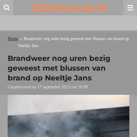
112Schouwen.nl
Ga
direct
naar
de
hoofdinhoud
Home
»
Brandweer nog uren bezig geweest met blussen van brand op
Neeltje Jans
Brandweer nog uren bezig
geweest met blussen van
brand op Neeltje Jans
Gepubliceerd op 17 september 2023 om 10:09