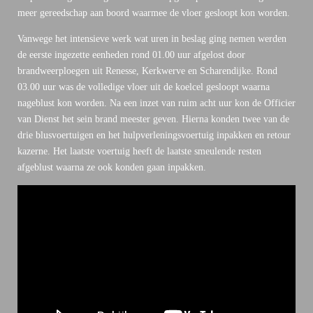
meer gereedschap aan boord waarmee de vloer gesloopt kon worden.
Vanwege het intensieve werk wat uren in beslag ging nemen werden
de eerste ingezette eenheden rond 01.00 uur afgelost door
brandweerploegen uit Renesse, Kerkwerve en Scharendijke. Rond
03.00 uur was de volledige vloer uit de koelcel gesloopt waarna
nageblust kon worden. Na een inzet van ruim acht uur kon de Officier
van Dienst het sein brand meester geven. Hierna konden twee van de
drie blusvoertuigen en het hulpverleningsvoertuig inpakken en retour
kazerne. Het laatste voertuig heeft de laatste smeulende resten
afgeblust waarna ze ook konden gaan inpakken.