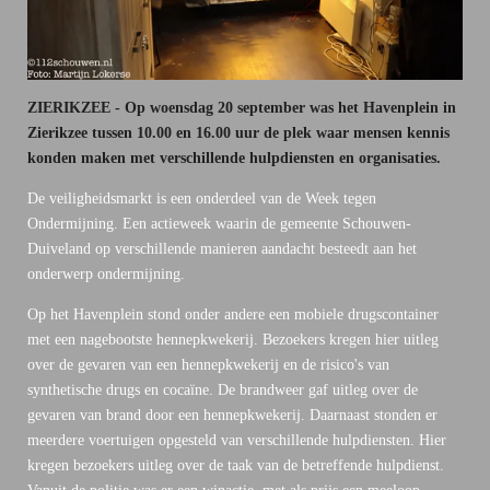
ZIERIKZEE - Op woensdag 20 september was het Havenplein in
Zierikzee tussen 10.00 en 16.00 uur de plek waar mensen kennis
konden maken met verschillende hulpdiensten en organisaties.
De veiligheidsmarkt is een onderdeel van de Week tegen
Ondermijning. Een actieweek waarin de gemeente Schouwen-
Duiveland op verschillende manieren aandacht besteedt aan het
onderwerp ondermijning.
Op het Havenplein stond onder andere een m
obiele drugscontainer
met een nagebootste hennepkwekerij. Bezoekers kregen hier uitleg
over de gevaren van een hennepkwekerij en de risico's van
synthetische drugs en cocaïne. De brandweer gaf uitleg over de
gevaren van brand door een hennepkwekerij. Daarnaast stonden er
meerdere voertuigen opgesteld van verschillende hulpdiensten. Hier
kregen bezoekers uitleg over de taak van de betreffende hulpdienst.