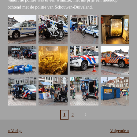
Vanuit de politie was er een winactie, met als prijs een meeloop
ochtend met de politie van Schouwen-Duiveland.
1
2
«
Vorige
Volgende
»