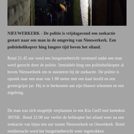
NIEUWERKERK - De politie is vrijdagavond een zoekactie
gestart naar een man in de omgeving van Nieuwerkerk. Een
politiehelikopter hing langere tijd boven het eiland.
Rond 21.45 uur werd een burgernetbericht verstuurd nadat een man
werd gezocht door de politie. Inmiddels hing een politiehelikopter al
boven Nieuwerkerk om te assisteren bij de zoekactie. De politie is
opzoek naar een man van 1.88 meter met een kaal hoofd en een
groen/grijze jas. Hij is te herkennen aan zijn blauwe schoenen en een
zegelring.
De man zou zich mogelijk verplaatsen in een Kia CeeD met kenteken
38TSB.. Rond 22.00 uur verliet de helikopter het eiland weer na een
zoekactie van bijna een uur tussen Nieuwerkerk en Ouwerkerk. Rond
middernacht werd het burgernetbericht weer ingetrokken.