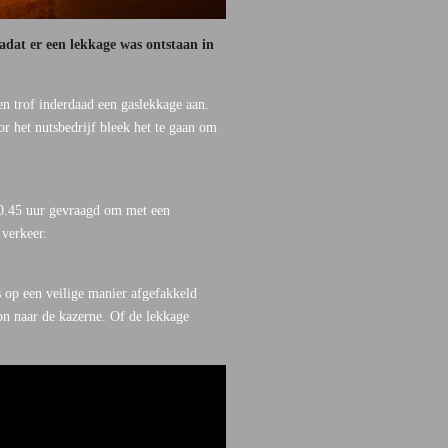
dat er een lekkage was ontstaan in
n trof inderdaad een gaslekkage aan.
 het nutsbedrijf bleek het te gaan om
20.45 uur gevraagd om met een
 verkeer.
 op een veilige manier afgefakkeld
n naar de kazerne. Of de lekkage