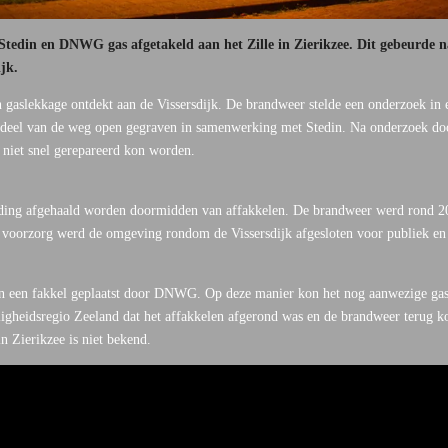
edin en DNWG gas afgetakeld aan het Zille in Zierikzee. Dit gebeurde na
ijk.
gaslekkage ontdekt aan de Vissersdijk. De brandweer stelde een onderzoek in e
deel van de weg open gegraven in samenwerking met Stedin. Na onderzoek door
e niet snel gerepareerd kon worden.
eiding afgehaald worden doormidden van affakkelen. De brandweer werd rond 
it voorzorg werd de omgeving rondom de Vissersdijk afgesloten voor publiek en
ion een fakkel geplaatst door DNWG. Op deze manier kon het nog aanwezige gas
gheidsregio Zeeland dat het affakkelen afgerond was en de brandweer terug ko
n Zierikzee is niet bekend.