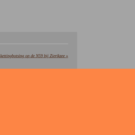
kettingbotsing op de N59 bij Zierikzee
»