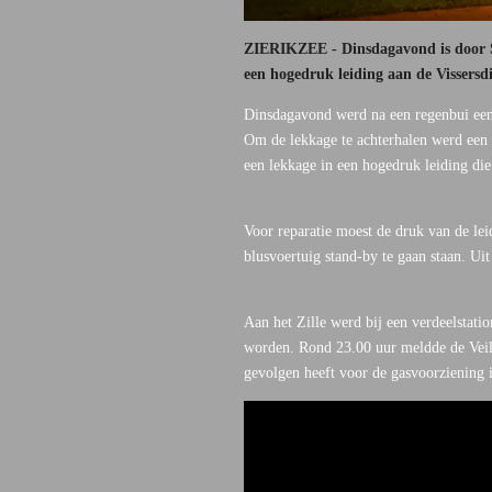
ZIERIKZEE - Dinsdagavond is door St
een hogedruk leiding aan de Vissersd
Dinsdagavond werd na een regenbui een 
Om de lekkage te achterhalen werd een 
een lekkage in een hogedruk leiding di
Voor reparatie moest de druk van de l
blusvoertuig stand-by te gaan staan. U
Aan het Zille werd bij een verdeelstat
worden. Rond 23.00 uur meldde de Veili
gevolgen heeft voor de gasvoorziening i