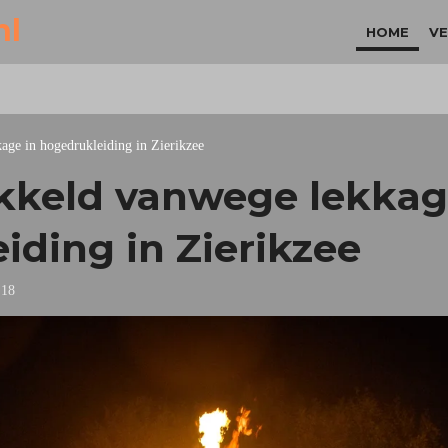
nl
HOME
VE
age in hogedrukleiding in Zierikzee
kkeld vanwege lekkag
iding in Zierikzee
:18