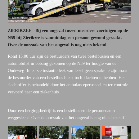
ZIERIKZEE - Bij een ongeval tussen meerdere voertuigen op de
N59 bij Zierikzee is vanmiddag een persoon gewond geraakt.
Over de oorzaak van het ongeval is nog niets bekend.
Rond 15.00 uur zijn de bestuurders van twee bestelbussen en een
automobilist in botsing gekomen op de N59 ter hoogte van de
Oudeweg. In eerste instantie leek van letsel geen sprake te zijn maar
de bestuurder van een bestelbus bleek toch klachten te hebben. Het
slachtoffer is behandeld door het ambulancepersoneel en ter controle
vervoerd naar een ziekenhuis.
Door een bergingsbedrijf is een bestelbus en de personenauto
weggesleept. Over de oorzaak van het ongeval is nog niets bekend.