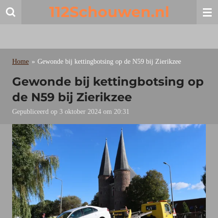
112Schouwen.nl
Ga
direct
naar
de
hoofdinhoud
Home
»
Gewonde bij kettingbotsing op de N59 bij Zierikzee
Gewonde bij kettingbotsing op
de N59 bij Zierikzee
Gepubliceerd op 3 oktober 2024 om 20:31