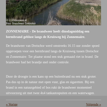
ZONNEMAIRE - De brandweer heeft dinsdagmiddag een
bermbrand geblust langs de Kruisweg bij Zonnemaire.
De brandweer van Dreischor werd omstreeks 16.15 uur zonder spoed
opgeroepen voor een bermbrand langs de Kruisweg tussen Dreischor
en Zonnemaire. Ter plaatse stond een stuk gemaaid riet in brand. De
brandweer had het brandje snel onder controle.
Door de droogte is een kans op een buitenbrand nu een stuk groter.
Pas dus op in de natuur met open vuur, glas en sigaretten. Bij een
brand in een natuurgebied of bos rukt de brandweer momenteel
uitvoorzorg uit met twee 4x4 tankautospuiten en een waterwagen.
«
Vorige
Volgende
»