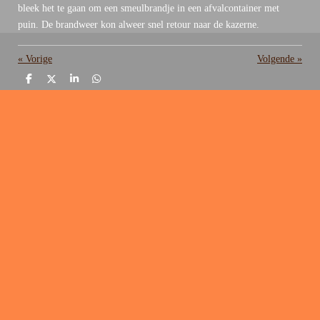
bleek het te gaan om een smeulbrandje in een afvalcontainer met
puin. De brandweer kon alweer snel retour naar de kazerne.
«
Vorige
Volgende
»
D
D
S
D
e
e
h
e
l
e
a
l
e
l
r
e
n
e
n