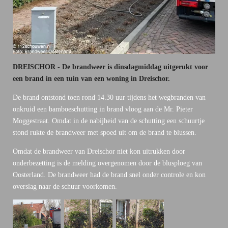
DREISCHOR - De brandweer is dinsdagmiddag uitgerukt voor
een brand in een tuin van een woning in Dreischor.
De brand ontstond toen rond 14.30 uur tijdens het wegbranden van
onkruid een bamboeschutting in brand vloog aan de Mr. Pieter
Moggestraat. Omdat in de nabijheid van de schutting een schuurtje
stond rukte de brandweer met spoed uit om de brand te blussen.
Omdat de brandweer van Dreischor niet kon uitrukken door
onderbezetting is de melding overgenomen door de blusploeg van
Oosterland. De brandweer had de brand snel onder controle en kon
overslag naar de schuur voorkomen.