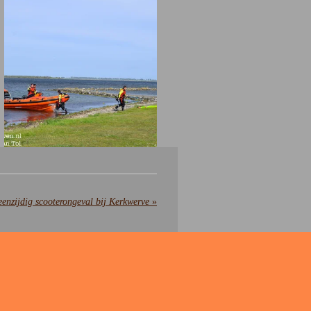
enzijdig scooterongeval bij Kerkwerve
»