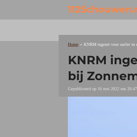
Ga
112Schouwen.
direct
naar
de
hoofdinhoud
Home
»
KNRM ingezet voor surfer in 
KNRM ingez
bij Zonnem
Gepubliceerd op 16 mei 2022 om 20:47