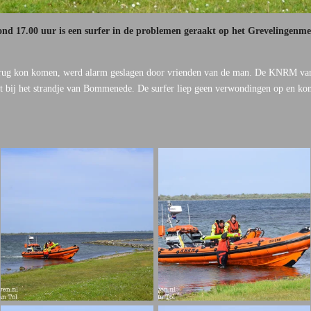
.00 uur is een surfer in de problemen geraakt op het Grevelingenmee
 terug kon komen, werd alarm geslagen door vrienden van de man. De KNRM va
t bij het strandje van Bommenede. De surfer liep geen verwondingen op en kon