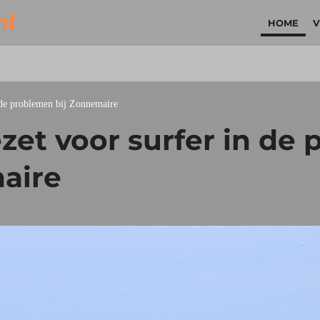
nl
HOME
V
de problemen bij Zonnemaire
et voor surfer in de
aire