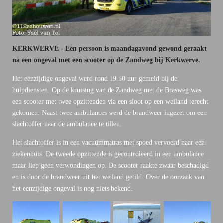
KERKWERVE - Een persoon is maandagavond gewond geraakt
na een ongeval met een scooter op de Zandweg bij Kerkwerve.
Het eenzijdige ongeval werd rond 19.50 uur gemeld bij de
hulpdiensten. Op de kruising van de Zandweg met de Brasweg was
een scooter met twee opzittenden via een sloot op een weiland terecht
gekomen. Naast twee ambulances werd de brandweer ingezet om een
slachtoffer naar de ambulance te tillen.
Het slachtoffer is in een vacuümmatras met spoed vervoerd naar een
ziekenhuis. De tweede opzittende is gecontroleerd in een ambulance
maar liep geen verwondingen op. De scooter raakte zwaar beschadigd
en is door de brandweer uit het weiland getild. Over de oorzaak van
het eenzijdige ongeval is nog niets bekend.