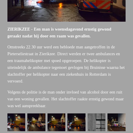
ZIERIKZEE - Een man is woensdagavond ernstig gewond
geraakt nadat hij door een raam was gevallen.
Omstreeks 22.30 uur werd een bebloede man aangetroffen in de
Pieterseliestraat in Zierikzee. Direct werden er twee ambulances en
een traumahelikopter met spoed opgeroepen. De helikopter is
uiteindelijk de ambulance tegemoet gevlogen bij Bruinisse waarna het
slachtoffer per helikopter naar een ziekenhuis in Rotterdam is
vervoerd.
Volgens de politie is de man onder invloed van alcohol door een ruit
van een woning gevallen. Het slachtoffer raakte ernstig gewond maar
was wel aanspreekbaar.